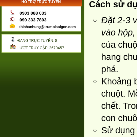
Cách sử d
HỖ TRỢ TRỰC TUYẾN
0903 088 033
Đặt 2-3 v
090 333 7803
thinhanhung@trumoisaigon.com
vào hộp,
ĐANG TRỰC TUYẾN: 8
của chuột
LƯỢT TRUY CẬP: 2670457
hang chu
phá.
Khoảng b
chuột. M
chết. Tr
con chuộ
Sử dụng 