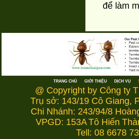
để làm m
TRANG CHỦ
GIỚI THIỆU
DỊCH VỤ
@ Copyright by Công ty 
Trụ sở: 143/19 Cô Giang,
Chi Nhánh: 243/94/8 Hoàn
VPGD: 153A Tô Hiến Thà
Tell: 08 6678 7