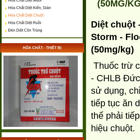
Hóa Chất Diệt Muỗi
(50MG/KG
Hóa Chất Diệt Kiến, Gián
Hóa Chất Diệt Chuột
Diệt chuột 
Hóa Chất Diệt Ruồi
Đèn Diệt Côn Trùng
Storm -
Fl
(50mg/kg)
HÓA CHẤT - THIẾT BỊ
Thuốc trừ 
- CHLB Đức, 
sử dụng, chỉ
tiếp tục ăn 
thế phải tiế
hiệu chuột.