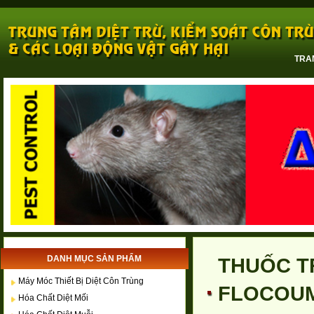
TRA
DANH MỤC SẢN PHẨM
THUỐC T
Máy Móc Thiết Bị Diệt Côn Trùng
FLOCOUM
Hóa Chất Diệt Mối